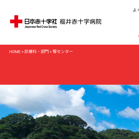
よ
HOME
>
診療科・部門
>
腎センター