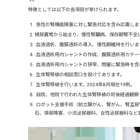
特徴としては以下の各項目が挙げられます。
急性の腎機能障害に対し緊急対応を含み応需しま
検尿異常から始まり、慢性腎臓病、保存期腎不全
血液透析、腹膜透析の導入、慢性期維持を行いま
血液透析用内シャントの作成、腹膜透析用カテー
血液透析用内シャントの狭窄、閉塞に緊急時を含
生体腎移植の相談窓口を設けてあります。
生体腎移植を行います。2024年8月現在19例。
自院、他院で行われた生体腎移植の術後経過観察
ロボット支援手術（前立腺がん、腎がん、腎盂尿
石、排尿障害、小児泌尿器科、女性泌尿器科など