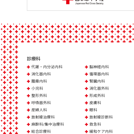
診療科
代謝・内分泌内科
脳神経内科
消化器内科
循環器内科
腫瘍内科
腎臓内科
小児科
消化器外科
整形外科
形成外科
呼吸器外科
皮膚科
産婦人科
眼科
放射線治療科
放射線診断科
麻酔科/集中治療科
救急科
総合診療科
緩和ケア内科