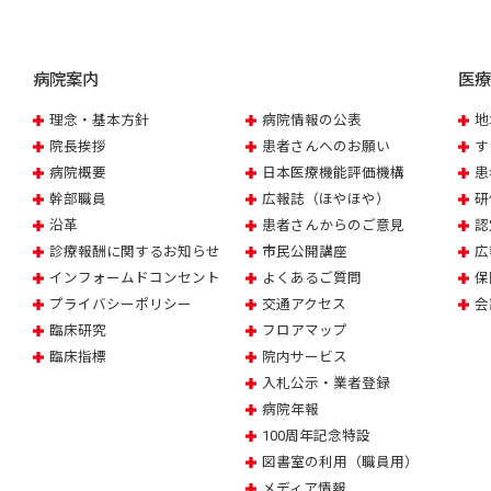
病院案内
医
理念・基本方針
病院情報の公表
地
院長挨拶
患者さんへのお願い
す
病院概要
日本医療機能評価機構
患
幹部職員
広報誌（ほやほや）
研
沿革
患者さんからのご意見
認
診療報酬に関するお知らせ
市民公開講座
広
インフォームドコンセント
よくあるご質問
保
プライバシーポリシー
交通アクセス
会
臨床研究
フロアマップ
臨床指標
院内サービス
入札公示・業者登録
病院年報
100周年記念特設
図書室の利用（職員用）
メディア情報