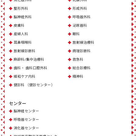
整形外科
形成外科
脳神経外科
呼吸器外科
皮膚科
泌尿器科
産婦人科
眼科
耳鼻咽喉科
放射線治療科
放射線診断科
病理診断科
麻酔科/集中治療科
救急科
歯科・ 歯科口腔外科
総合診療科
緩和ケア内科
精神科
健診科 （健診センター）
センター
脳神経センター
呼吸器センター
消化器センター