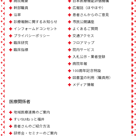
病院概要
日本医療機能評価機構
幹部職員
広報誌（ほやほや）
沿革
患者さんからのご意見
診療報酬に関するお知らせ
市民公開講座
インフォームドコンセント
よくあるご質問
プライバシーポリシー
交通アクセス
臨床研究
フロアマップ
臨床指標
院内サービス
入札公示・業者登録
病院年報
100周年記念特設
図書室の利用（職員用）
メディア情報
医療関係者
地域医療連携のご案内
すいSUIねっと福井
患者さんのご紹介方法
研修会・セミナーのご案内