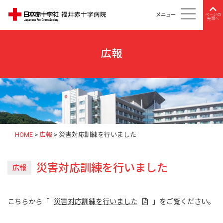
メニュー
ページの
先頭へ
広報
HOME
>
広報
>
災害対応訓練を行いました
災害対応訓練を行いました
広報
こちらから「
災害対応訓練を行いました
」をご覧ください。