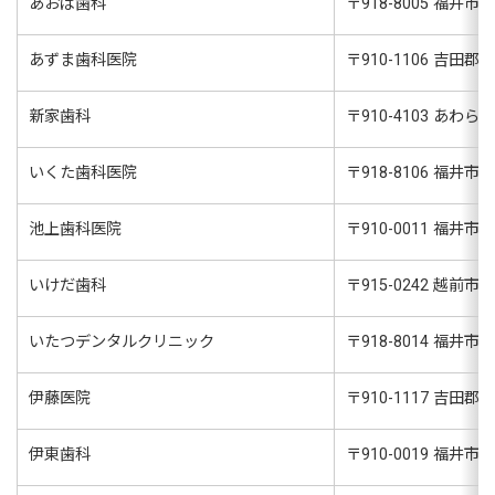
あおば歯科
〒
918-8005
福井市み
あずま歯科医院
〒
910-1106
吉田郡永
新家歯科
〒
910-4103
あわら市二
いくた歯科医院
〒
918-8106
福井市木
池上歯科医院
〒
910-0011
福井市経
いけだ歯科
〒
915-0242
越前市粟
いたつデンタルクリニック
〒
918-8014
福井市花
伊藤医院
〒
910-1117
吉田郡永
伊東歯科
〒
910-0019
福井市春