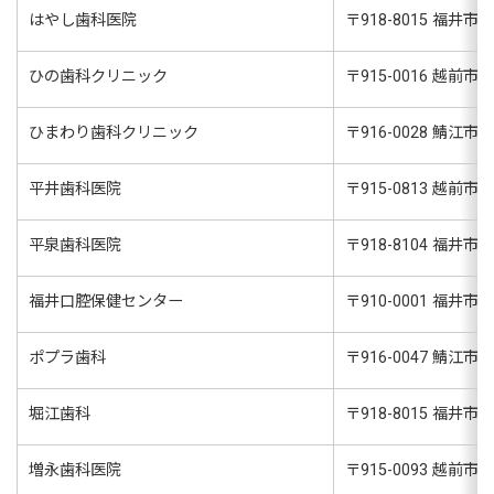
はやし歯科医院
〒
918-8015
福井市花
ひの歯科クリニック
〒
915-0016
越前市岩内
ひまわり歯科クリニック
〒
916-0028
鯖江市小黒
平井歯科医院
〒
915-0813
越前市京町
平泉歯科医院
〒
918-8104
福井市板
福井口腔保健センター
〒
910-0001
福井市大
ポプラ歯科
〒
916-0047
鯖江市柳町
堀江歯科
〒
918-8015
福井市花
増永歯科医院
〒
915-0093
越前市庄