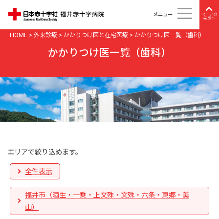
メニュー
ページの
先頭へ
HOME
>
外来診療
>
かかりつけ医と在宅医療
>
かかりつけ医一覧（歯科）
かかりつけ医一覧（歯科）
エリアで絞り込めます。
全件表示
福井市（酒生・一乗・上文殊・文殊・六条・東郷・美
山）