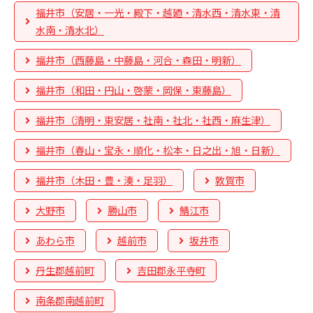
福井市（安居・一光・殿下・越廼・清水西・清水東・清
水南・清水北）
福井市（西藤島・中藤島・河合・森田・明新）
福井市（和田・円山・啓蒙・岡保・東藤島）
福井市（清明・東安居・社南・社北・社西・麻生津）
福井市（春山・宝永・順化・松本・日之出・旭・日新）
福井市（木田・豊・湊・足羽）
敦賀市
大野市
勝山市
鯖江市
あわら市
越前市
坂井市
丹生郡越前町
吉田郡永平寺町
南条郡南越前町