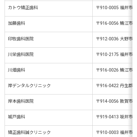
カトウ矯正歯科
〒
910-0005
福井市大手
加藤歯科
〒
916-0056
鯖江市住吉
印牧歯科医院
〒
912-0036
大野市美
川栄歯科医院
〒
910-2175
福井市円
川畑歯科
〒
916-0026
鯖江市本
岸デンタルクリニック
〒
916-0422
丹生郡越前
岸本歯科医院
〒
914-0056
敦賀市津
城戸歯科
〒
919-0413
坂井市春
矯正歯科誠クリニック
〒
910-0003
福井市松