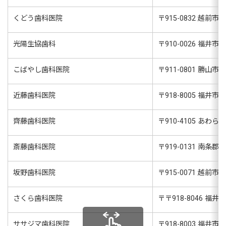
くどう歯科医院
〒
915-0832
越前市高瀬
光陽生協歯科
〒
910-0026
福井市光陽
こばやし歯科医院
〒
911-0801
勝山市沢町
近藤歯科医院
〒
918-8005
福井市み
齊藤歯科医院
〒
910-4105
あわら市
斎藤歯科医院
〒
919-0131
南条郡南
坂野歯科医院
〒
915-0071
越前市府中
さくら歯科医院
〒
〒918-8046
福井県
ササジマ歯科医院
〒
918-8003
福井市毛