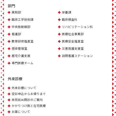
部門
薬剤部
栄養課
臨床工学技術課
臨床検査科
中央放射線部
リハビリテーション科
看護部
医療社会事業部
教育研修推進室
医療安全推進室
感染管理室
災害救護支援室
居宅介護支援
訪問看護ステーション
専門医療チーム
外来診療
外来診療について
受診申込からお帰りまで
来院前AI問診のご案内
かかりつけ医と在宅医療
お薬について