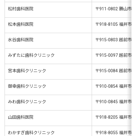
松村歯科医院
〒
911-0802
勝山市昭和
松本歯科医院
〒
918-8105
福井市木
水谷歯科医院
〒
915-0803
越前市平出
みずたに歯科クリニック
〒
915-0097
越前市長土
宮本歯科クリニック
〒
915-0084
越前市村国
御幸歯科クリニック
〒
910-0854
福井市御幸
みわ歯科クリニック
〒
910-0845
福井市志
山田歯科医院
〒
918-8205
福井市北
わかすぎ歯科クリニック
〒
918-8055
福井市若