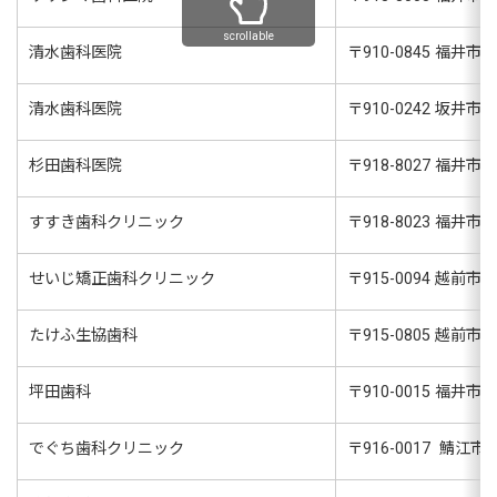
scrollable
清水歯科医院
〒
910-0845
福井市志
清水歯科医院
〒
910-0242
坂井市丸
杉田歯科医院
〒
918-8027
福井市福
すすき歯科クリニック
〒
918-8023
福井市西
せいじ矯正歯科クリニック
〒
915-0094
越前市横市
たけふ生協歯科
〒
915-0805
越前市芝原
坪田歯科
〒
910-0015
福井市二
でぐち歯科クリニック
〒
916-0017
鯖江市神明