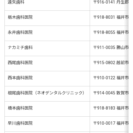
遠矢歯科
〒
916-0141
丹生郡越前
栃木歯科医院
〒
918-8031
福井市種
永井歯科医院
〒
918-8055
福井市若
ナカミチ歯科
〒
911-0035
勝山市郡町
西尾歯科医院
〒
915-0802
越前市北府
西本歯科医院
〒
910-0122
福井市石
根尾歯科医院（ネオデンタルクリニック）
〒
914-0045
敦賀市古田
橋本歯科医院
〒
918-8183
福井市浅水
早川歯科医院
〒
910-0017
福井市文京