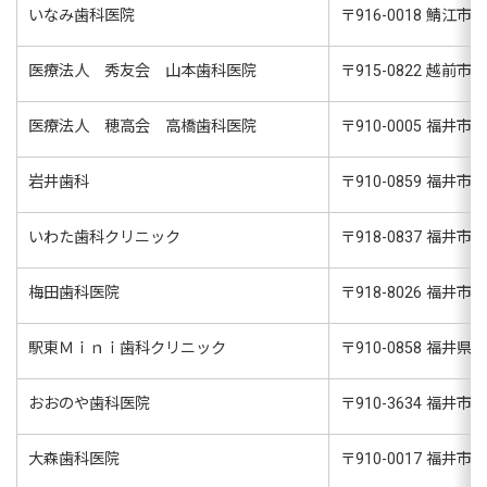
いなみ歯科医院
〒
916-0018
鯖江市幸
医療法人 秀友会 山本歯科医院
〒
915-0822
越前市元町
医療法人 穂高会 高橋歯科医院
〒
910-0005
福井市大
岩井歯科
〒
910-0859
福井市日
いわた歯科クリニック
〒
918-0837
福井市東
梅田歯科医院
〒
918-8026
福井市渕
駅東Ｍｉｎｉ歯科クリニック
〒
910-0858
福井県福
おおのや歯科医院
〒
910-3634
福井市大森
大森歯科医院
〒
910-0017
福井市文