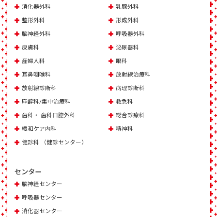
消化器外科
乳腺外科
整形外科
形成外科
脳神経外科
呼吸器外科
皮膚科
泌尿器科
産婦人科
眼科
耳鼻咽喉科
放射線治療科
放射線診断科
病理診断科
麻酔科/集中治療科
救急科
歯科・ 歯科口腔外科
総合診療科
緩和ケア内科
精神科
健診科 （健診センター）
センター
脳神経センター
呼吸器センター
消化器センター