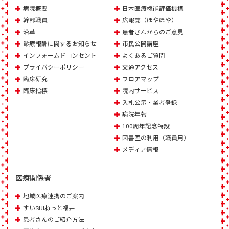
病院概要
日本医療機能評価機構
幹部職員
広報誌（ほやほや）
沿革
患者さんからのご意見
診療報酬に関するお知らせ
市民公開講座
インフォームドコンセント
よくあるご質問
プライバシーポリシー
交通アクセス
臨床研究
フロアマップ
臨床指標
院内サービス
入札公示・業者登録
病院年報
100周年記念特設
図書室の利用（職員用）
メディア情報
医療関係者
地域医療連携のご案内
すいSUIねっと福井
患者さんのご紹介方法