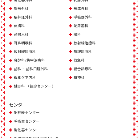
整形外科
形成外科
脳神経外科
呼吸器外科
皮膚科
泌尿器科
産婦人科
眼科
耳鼻咽喉科
放射線治療科
放射線診断科
病理診断科
麻酔科/集中治療科
救急科
歯科・ 歯科口腔外科
総合診療科
緩和ケア内科
精神科
健診科 （健診センター）
センター
脳神経センター
呼吸器センター
消化器センター