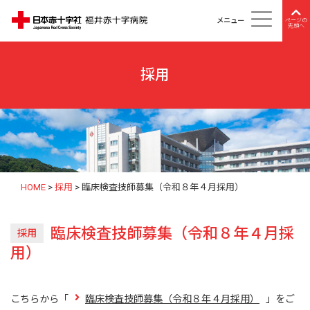
メニュー
ページの
先頭へ
採用
HOME
>
採用
>
臨床検査技師募集（令和８年４月採用）
臨床検査技師募集（令和８年４月採
採用
用）
こちらから「
臨床検査技師募集（令和８年４月採用）
」をご