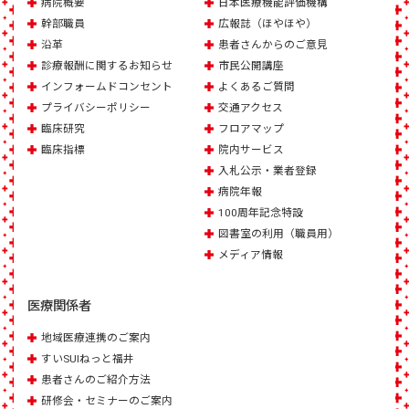
病院概要
日本医療機能評価機構
幹部職員
広報誌（ほやほや）
沿革
患者さんからのご意見
診療報酬に関するお知らせ
市民公開講座
インフォームドコンセント
よくあるご質問
プライバシーポリシー
交通アクセス
臨床研究
フロアマップ
臨床指標
院内サービス
入札公示・業者登録
病院年報
100周年記念特設
図書室の利用（職員用）
メディア情報
医療関係者
地域医療連携のご案内
すいSUIねっと福井
患者さんのご紹介方法
研修会・セミナーのご案内