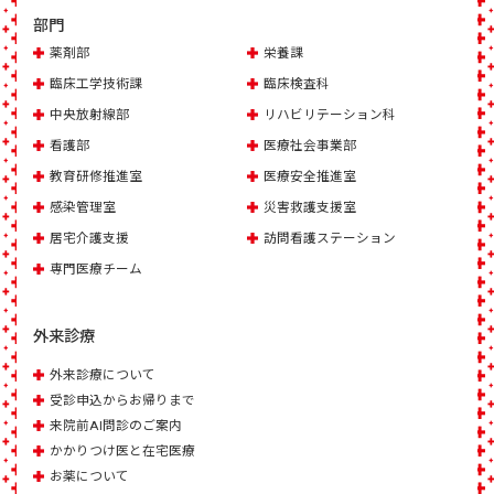
部門
薬剤部
栄養課
臨床工学技術課
臨床検査科
中央放射線部
リハビリテーション科
看護部
医療社会事業部
教育研修推進室
医療安全推進室
感染管理室
災害救護支援室
居宅介護支援
訪問看護ステーション
専門医療チーム
外来診療
外来診療について
受診申込からお帰りまで
来院前AI問診のご案内
かかりつけ医と在宅医療
お薬について