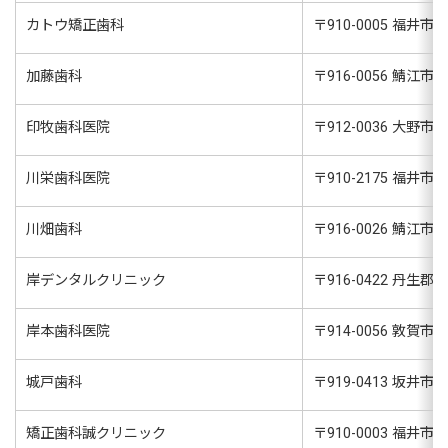
カトウ矯正歯科
〒
910-0005
福井市大手
加藤歯科
〒
916-0056
鯖江市住吉
印牧歯科医院
〒
912-0036
大野市美
川栄歯科医院
〒
910-2175
福井市円
川畑歯科
〒
916-0026
鯖江市本
岸デンタルクリニック
〒
916-0422
丹生郡越前
岸本歯科医院
〒
914-0056
敦賀市津
城戸歯科
〒
919-0413
坂井市春
矯正歯科誠クリニック
〒
910-0003
福井市松