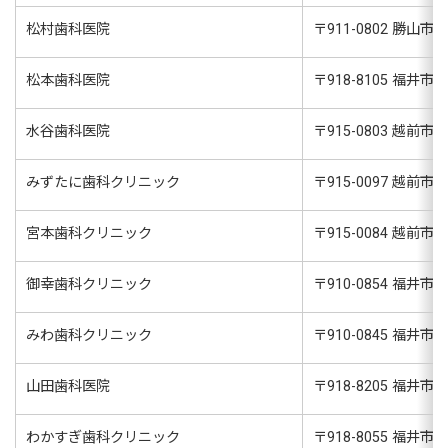
松村歯科医院
〒
911-0802
勝山市昭和
松本歯科医院
〒
918-8105
福井市木
水谷歯科医院
〒
915-0803
越前市平出
みずたに歯科クリニック
〒
915-0097
越前市長土
宮本歯科クリニック
〒
915-0084
越前市村国
御幸歯科クリニック
〒
910-0854
福井市御幸
みわ歯科クリニック
〒
910-0845
福井市志
山田歯科医院
〒
918-8205
福井市北
わかすぎ歯科クリニック
〒
918-8055
福井市若