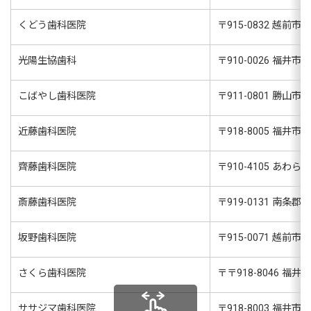
くどう歯科医院
〒
915-0832
越前市高瀬
光陽生協歯科
〒
910-0026
福井市光陽
こばやし歯科医院
〒
911-0801
勝山市沢町
近藤歯科医院
〒
918-8005
福井市み
齊藤歯科医院
〒
910-4105
あわら市
斎藤歯科医院
〒
919-0131
南条郡南
坂野歯科医院
〒
915-0071
越前市府中
さくら歯科医院
〒
〒918-8046
福井県
ササジマ歯科医院
〒
918-8003
福井市毛