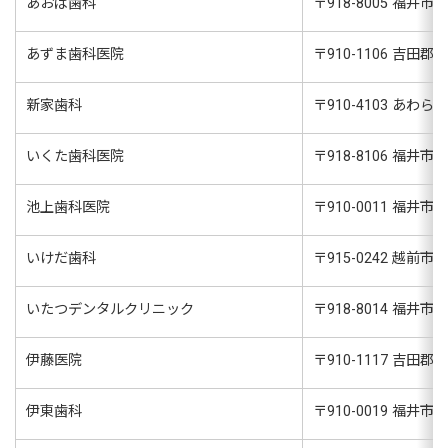
あおば歯科
〒
918-8005
福井市み
あずま歯科医院
〒
910-1106
吉田郡永
新家歯科
〒
910-4103
あわら市二
いくた歯科医院
〒
918-8106
福井市木
池上歯科医院
〒
910-0011
福井市経
いけだ歯科
〒
915-0242
越前市粟
いたつデンタルクリニック
〒
918-8014
福井市花
伊藤医院
〒
910-1117
吉田郡永
伊東歯科
〒
910-0019
福井市春