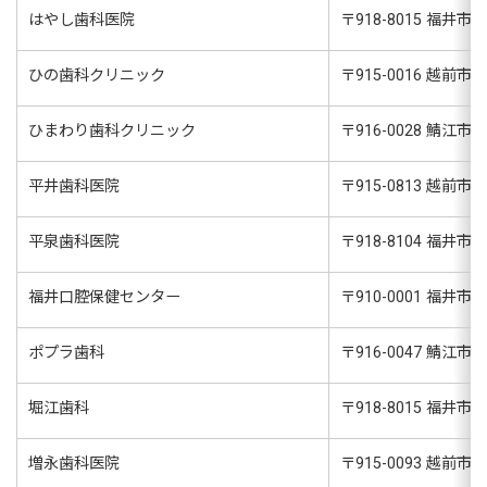
はやし歯科医院
〒
918-8015
福井市花
ひの歯科クリニック
〒
915-0016
越前市岩内
ひまわり歯科クリニック
〒
916-0028
鯖江市小黒
平井歯科医院
〒
915-0813
越前市京町
平泉歯科医院
〒
918-8104
福井市板
福井口腔保健センター
〒
910-0001
福井市大
ポプラ歯科
〒
916-0047
鯖江市柳町
堀江歯科
〒
918-8015
福井市花
増永歯科医院
〒
915-0093
越前市庄