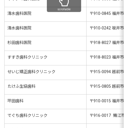
scrollable
清水歯科医院
〒
910-0845
福井市志
清水歯科医院
〒
910-0242
坂井市丸
杉田歯科医院
〒
918-8027
福井市福
すすき歯科クリニック
〒
918-8023
福井市西
せいじ矯正歯科クリニック
〒
915-0094
越前市横市
たけふ生協歯科
〒
915-0805
越前市芝原
坪田歯科
〒
910-0015
福井市二
でぐち歯科クリニック
〒
916-0017
鯖江市神明