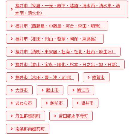
福井市（安居・一光・殿下・越廼・清水西・清水東・清
水南・清水北）
福井市（西藤島・中藤島・河合・森田・明新）
福井市（和田・円山・啓蒙・岡保・東藤島）
福井市（清明・東安居・社南・社北・社西・麻生津）
福井市（春山・宝永・順化・松本・日之出・旭・日新）
福井市（木田・豊・湊・足羽）
敦賀市
大野市
勝山市
鯖江市
あわら市
越前市
坂井市
丹生郡越前町
吉田郡永平寺町
南条郡南越前町