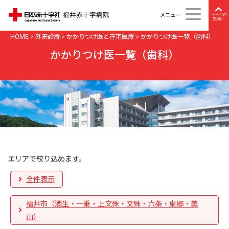
メニュー
ページの
先頭へ
HOME
>
外来診療
>
かかりつけ医と在宅医療
>
かかりつけ医一覧（歯科）
かかりつけ医一覧（歯科）
エリアで絞り込めます。
全件表示
福井市（酒生・一乗・上文殊・文殊・六条・東郷・美
山）