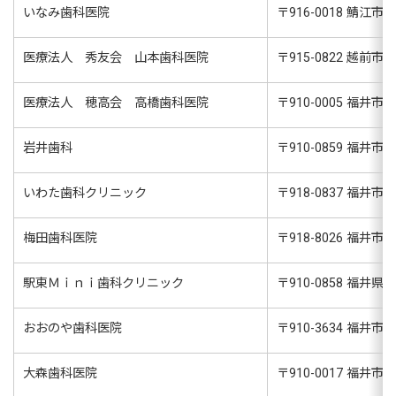
いなみ歯科医院
〒
916-0018
鯖江市幸
医療法人 秀友会 山本歯科医院
〒
915-0822
越前市元町
医療法人 穂高会 高橋歯科医院
〒
910-0005
福井市大
岩井歯科
〒
910-0859
福井市日
いわた歯科クリニック
〒
918-0837
福井市東
梅田歯科医院
〒
918-8026
福井市渕
駅東Ｍｉｎｉ歯科クリニック
〒
910-0858
福井県福
おおのや歯科医院
〒
910-3634
福井市大森
大森歯科医院
〒
910-0017
福井市文