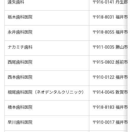
遠矢歯科
〒
916-0141
丹生郡越前
栃木歯科医院
〒
918-8031
福井市種
永井歯科医院
〒
918-8055
福井市若
ナカミチ歯科
〒
911-0035
勝山市郡町
西尾歯科医院
〒
915-0802
越前市北府
西本歯科医院
〒
910-0122
福井市石
根尾歯科医院（ネオデンタルクリニック）
〒
914-0045
敦賀市古田
橋本歯科医院
〒
918-8183
福井市浅水
早川歯科医院
〒
910-0017
福井市文京