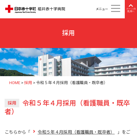
メニュー
ページの
先頭へ
採用
HOME
>
採用
>
令和５年４月採用（看護職員・既卒者）
令和５年４月採用（看護職員・既卒
採用
者）
こちらから「
令和５年４月採用（看護職員・既卒者）
」をご