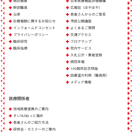
病院概要
日本医療機能評価機構
幹部職員
広報誌（ほやほや）
沿革
患者さんからのご意見
診療報酬に関するお知らせ
市民公開講座
インフォームドコンセント
よくあるご質問
プライバシーポリシー
交通アクセス
臨床研究
フロアマップ
臨床指標
院内サービス
入札公示・業者登録
病院年報
100周年記念特設
図書室の利用（職員用）
メディア情報
医療関係者
地域医療連携のご案内
すいSUIねっと福井
患者さんのご紹介方法
研修会・セミナーのご案内