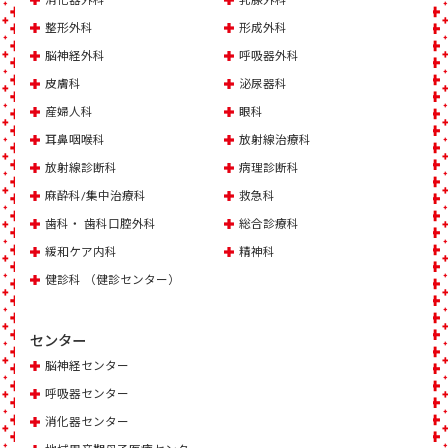
整形外科
形成外科
脳神経外科
呼吸器外科
皮膚科
泌尿器科
産婦人科
眼科
耳鼻咽喉科
放射線治療科
放射線診断科
病理診断科
麻酔科/集中治療科
救急科
歯科・ 歯科口腔外科
総合診療科
緩和ケア内科
精神科
健診科 （健診センター）
センター
脳神経センター
呼吸器センター
消化器センター