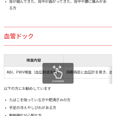
背が縮んできた、背中が曲がってきた、背中や腰に痛みがあ
る方
血管ドック
検査内容
ABI、PWV検査（血圧脈波測定）
両腕両足に血圧計を巻き、血管
scrollable
以下の方にお勧めしています
たばこを吸っている方や肥満ぎみの方
手足の冷えやしびれがある方
動脈硬化が心配な方