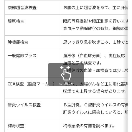
腹部超音波検査
お腹の上に超音波をあて、主に肝臓
眼底検査
眼底写真撮影や眼圧測定を行います
高血圧や動脈硬化の有無、網膜の異
肺機能検査
思いっきり息を吹きこみ、１秒でど
一般健診プラス
血液像（白血球分画）、炎症反応（C
血液と尿の検査です。
一般健診の血液・尿検査では少し物
CEA検査（腫瘍マーカー）
胃がん、大腸がんなど主に消化器系
scrollable
喫煙でも上昇する場合があります。
肝炎ウイルス検査
Ｂ型肝炎、Ｃ型肝炎ウイルスの有無
肝炎ウイルスに感染していると、肝
梅毒検査
梅毒感染の有無を調べます。