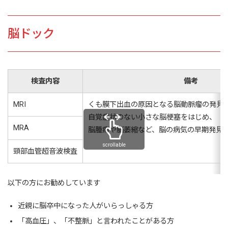
脳ドック
検査内容
備考
MRI
くも膜下出血の原因となる脳動脈瘤の発見
自覚症状のない小さな脳梗塞をはじめ、
MRA
脳腫瘍や脳萎縮など、脳の病気の早期発見
scrollable
頸部血管超音波検査
以下の方にお勧めしています
近親に脳卒中になった人がいらっしゃる方
「高血圧」、「不整脈」と言われたことがある方