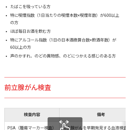
たばこを吸っている方
特に喫煙指数（1日当たりの喫煙本数×喫煙年数）が600以上
の方
ほぼ毎日お酒を飲む方
特にアルコール指数（1日の日本酒換算合数×飲酒年数）が
60以上の方
声のかすれ、のどの異物感、のどにつかえる感じのある方
前立腺がん検査
検査内容
備考
PSA（腫瘍マーカー検査）
前立腺がんを早期発見する血液検査