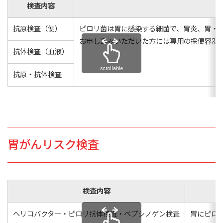
検査内容
抗原検査（便）
ピロリ菌は胃に感染する細菌で、胃炎、胃・
お申し込みいただいた方には専用の採便容器
抗体検査（血液）
scrollable
抗原・抗体検査
胃がんリスク検査
検査内容
ヘリコバクター・ピロリ抗体検査・ペプシノゲン検査
胃にピロ