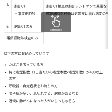
A
胸部CT
胸部CT検査は胸部レントゲンで異常なし
＋喀痰細胞診
喀痰細胞診検査は気管支に潜む病変の発
B
胸部CTのみ
scrollable
喀痰細胞診検査のみ
以下の方にお勧めしています
たばこを吸っている方
特に喫煙指数（1日当たりの喫煙本数×喫煙年数）が400以上
の方
呼吸器に自覚症状をお持ちの方
咳や痰が多い、息切れする、胸痛があるなど
近親に肺がんになった人がいらっしゃる方