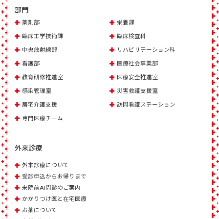
部門
薬剤部
栄養課
臨床工学技術課
臨床検査科
中央放射線部
リハビリテーション科
看護部
医療社会事業部
教育研修推進室
医療安全推進室
感染管理室
災害救護支援室
居宅介護支援
訪問看護ステーション
専門医療チーム
外来診療
外来診療について
受診申込からお帰りまで
来院前AI問診のご案内
かかりつけ医と在宅医療
お薬について