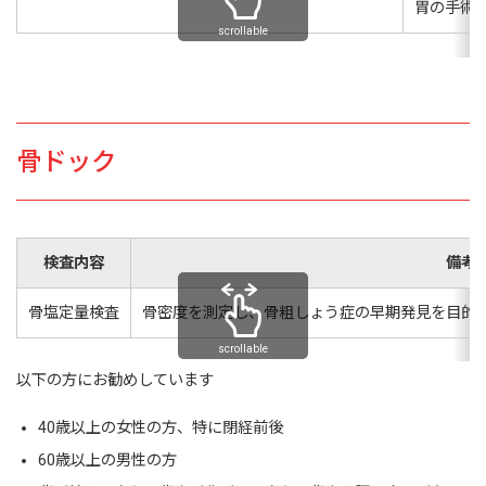
胃の手術
scrollable
骨ドック
検査内容
備考
骨塩定量検査
骨密度を測定し、骨粗しょう症の早期発見を目的と
scrollable
以下の方にお勧めしています
40歳以上の女性の方、特に閉経前後
60歳以上の男性の方