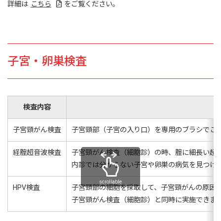
詳細は
こちら
をご覧ください。
子宮・卵巣検査
検査内容
子宮頸がん検査
子宮頸部（子宮の入り口）を専用のブラシでこ
経腟超音波検査
子宮頸がん検査（細胞診）の時、腟に細長い超
内診では分からない子宮や卵巣の病気を見つけ
scrollable
HPV検査
子宮頸部の細胞を採取して、子宮頸がんの原因と
子宮頸がん検査（細胞診）と同時に実施できます