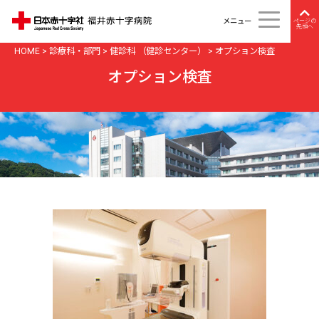
メニュー
ページの
先頭へ
HOME
>
診療科・部門
>
健診科 （健診センター）
>
オプション検査
オプション検査