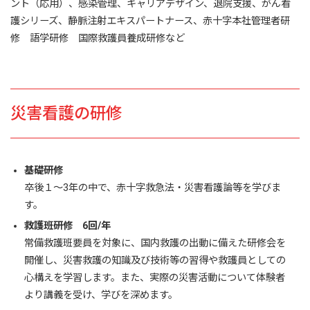
ント（応用）、感染管理、キャリアデザイン、退院支援、がん看
護シリーズ、静脈注射エキスパートナース、赤十字本社管理者研
修 語学研修 国際救護員養成研修など
災害看護の研修
基礎研修
卒後１～3年の中で、赤十字救急法・災害看護論等を学びま
す。
救護班研修 6回/年
常備救護班要員を対象に、国内救護の出動に備えた研修会を
開催し、災害救護の知識及び技術等の習得や救護員としての
心構えを学習します。また、実際の災害活動について体験者
より講義を受け、学びを深めます。