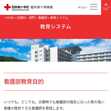
メニュー
ページの
先頭へ
HOME
>
診療科・部門
>
看護部
>
教育システム
教育システム
看護部教育目的
いつでも、どこでも、災害時でも看護部の理念に沿った質の高い
看護が提供できる看護師を育成します。