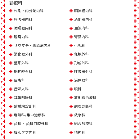
診療科
代謝・内分泌内科
脳神経内科
呼吸器内科
消化器内科
循環器内科
血液内科
腫瘍内科
腎臓内科
リウマチ・膠原病内科
小児科
消化器外科
乳腺外科
整形外科
形成外科
脳神経外科
呼吸器外科
皮膚科
泌尿器科
産婦人科
眼科
耳鼻咽喉科
放射線治療科
放射線診断科
病理診断科
麻酔科/集中治療科
救急科
歯科・ 歯科口腔外科
総合診療科
緩和ケア内科
精神科