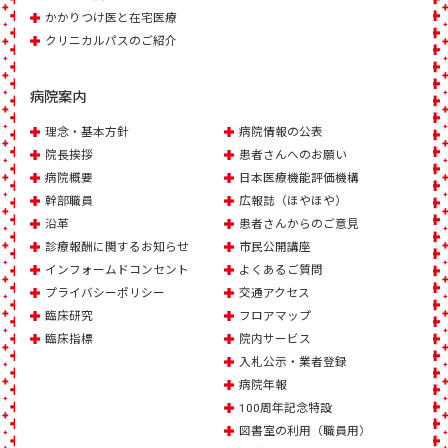
かかりつけ医と在宅医療
クリニカルパスのご紹介
病院案内
理念・基本方針
病院情報の公表
院長挨拶
患者さんへのお願い
病院概要
日本医療機能評価機構
幹部職員
広報誌（ほやほや）
沿革
患者さんからのご意見
診療報酬に関するお知らせ
市民公開講座
インフォームドコンセント
よくあるご質問
プライバシーポリシー
交通アクセス
臨床研究
フロアマップ
臨床指標
院内サービス
入札公示・業者登録
病院年報
100周年記念特設
図書室の利用（職員用）