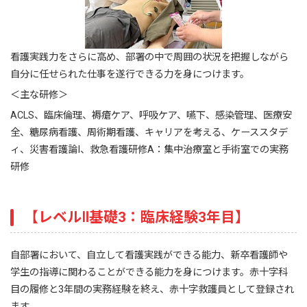
看護実践力をさらに高め、部署の中で周囲の状況を把握しながら
自分に任せられた仕事を遂行できる力を身につけます。
＜主な研修＞
ACLS、臨床倫理、褥瘡ケア、呼吸ケア、嚥下、感染管理、医療安
全、糖尿病看護、周術期看護、キャリアを考える、ケーススタデ
ィ、災害看護論I、救急看護研修A：集中治療室と手術室での実務
研修
【レベルⅡ基礎3：臨床経験3年目】
自部署において、自立して看護実践ができる能力、新卒看護師や
学生の指導に関わることができる能力を身につけます。赤十字科
目の履修と3年間の実務経験を終え、赤十字救護員として登録され
ます。