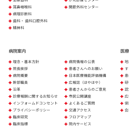
泌尿器科
がん診療センター
耳鼻咽喉科
関節外科センター
病理診断科
歯科・ 歯科口腔外科
精神科
病院案内
医
理念・基本方針
病院情報の公表
地
院長挨拶
患者さんへのお願い
す
病院概要
日本医療機能評価機構
患
幹部職員
広報誌（ほやほや）
研
沿革
患者さんからのご意見
認
診療報酬に関するお知らせ
市民公開講座
広
インフォームドコンセント
よくあるご質問
保
プライバシーポリシー
交通アクセス
会
臨床研究
フロアマップ
臨床指標
院内サービス