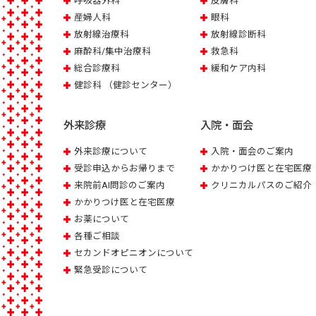
呼吸器外科
皮膚科
産婦人科
眼科
放射線治療科
放射線診断科
麻酔科/集中治療科
救急科
総合診療科
緩和ケア内科
健診科 （健診センター）
外来診療
入院・面会
外来診療について
入院・面会のご案内
受診申込からお帰りまで
かかりつけ医と在宅医療
来院前AI問診のご案内
クリニカルパスのご紹介
かかりつけ医と在宅医療
お薬について
各種ご相談
セカンドオピニオンについて
緊急受診について