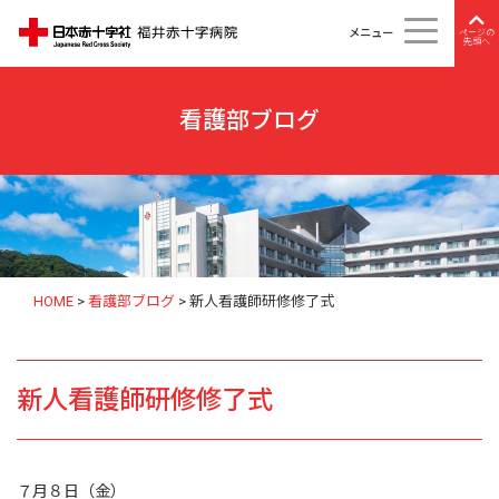
メニュー
ページの
先頭へ
看護部ブログ
HOME
>
看護部ブログ
>
新人看護師研修修了式
新人看護師研修修了式
７月８日（金）