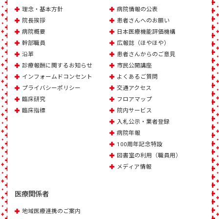
理念・基本方針
病院情報の公表
院長挨拶
患者さんへのお願い
病院概要
日本医療機能評価機構
幹部職員
広報誌（ほやほや）
沿革
患者さんからのご意見
診療報酬に関するお知らせ
市民公開講座
インフォームドコンセント
よくあるご質問
プライバシーポリシー
交通アクセス
臨床研究
フロアマップ
臨床指標
院内サービス
入札公示・業者登録
病院年報
100周年記念特設
図書室の利用（職員用）
メディア情報
医療関係者
地域医療連携のご案内