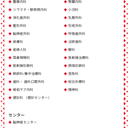
腫瘍内科
腎臓内科
リウマチ・膠原病内科
小児科
消化器外科
乳腺外科
整形外科
形成外科
脳神経外科
呼吸器外科
皮膚科
泌尿器科
産婦人科
眼科
耳鼻咽喉科
放射線治療科
放射線診断科
病理診断科
麻酔科/集中治療科
救急科
歯科・ 歯科口腔外科
総合診療科
緩和ケア内科
精神科
健診科 （健診センター）
センター
脳神経センター