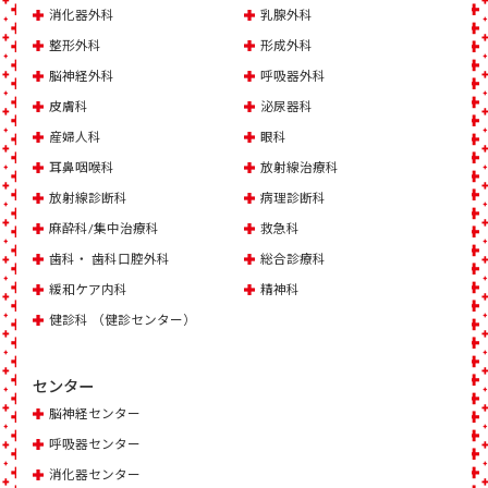
消化器外科
乳腺外科
整形外科
形成外科
脳神経外科
呼吸器外科
皮膚科
泌尿器科
産婦人科
眼科
耳鼻咽喉科
放射線治療科
放射線診断科
病理診断科
麻酔科/集中治療科
救急科
歯科・ 歯科口腔外科
総合診療科
緩和ケア内科
精神科
健診科 （健診センター）
センター
脳神経センター
呼吸器センター
消化器センター