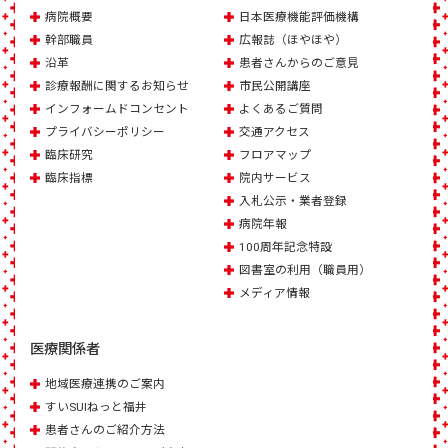
病院概要
日本医療機能評価機構
幹部職員
広報誌（ほやほや）
沿革
患者さんからのご意見
診療報酬に関するお知らせ
市民公開講座
インフォームドコンセント
よくあるご質問
プライバシーポリシー
交通アクセス
臨床研究
フロアマップ
臨床指標
院内サービス
入札公示・業者登録
病院年報
100周年記念特設
図書室の利用（職員用）
メディア情報
医療関係者
地域医療連携のご案内
すいSUIねっと福井
患者さんのご紹介方法