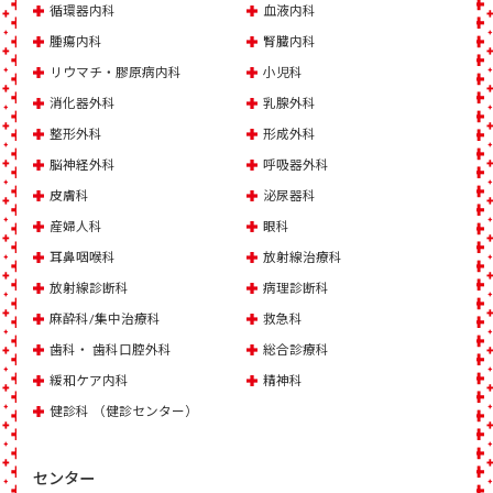
循環器内科
血液内科
腫瘍内科
腎臓内科
リウマチ・膠原病内科
小児科
消化器外科
乳腺外科
整形外科
形成外科
脳神経外科
呼吸器外科
皮膚科
泌尿器科
産婦人科
眼科
耳鼻咽喉科
放射線治療科
放射線診断科
病理診断科
麻酔科/集中治療科
救急科
歯科・ 歯科口腔外科
総合診療科
緩和ケア内科
精神科
健診科 （健診センター）
センター