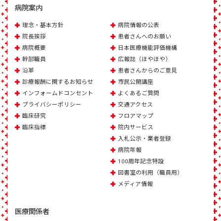
病院案内
理念・基本方針
病院情報の公表
院長挨拶
患者さんへのお願い
病院概要
日本医療機能評価機構
幹部職員
広報誌（ほやほや）
沿革
患者さんからのご意見
診療報酬に関するお知らせ
市民公開講座
インフォームドコンセント
よくあるご質問
プライバシーポリシー
交通アクセス
臨床研究
フロアマップ
臨床指標
院内サービス
入札公示・業者登録
病院年報
100周年記念特設
図書室の利用（職員用）
メディア情報
医療関係者