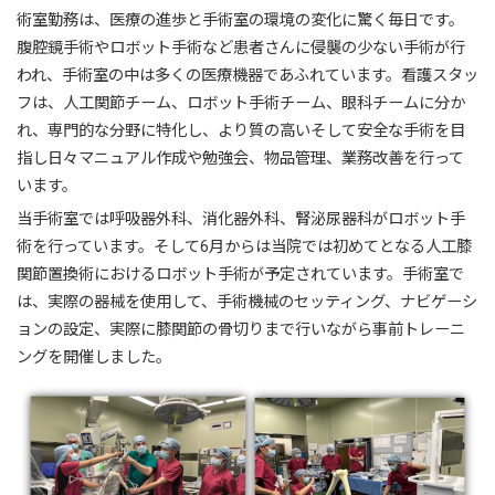
術室勤務は、医療の進歩と手術室の環境の変化に驚く毎日です。
腹腔鏡手術やロボット手術など患者さんに侵襲の少ない手術が行
われ、手術室の中は多くの医療機器であふれています。看護スタッ
フは、人工関節チーム、ロボット手術チーム、眼科チームに分か
れ、専門的な分野に特化し、より質の高いそして安全な手術を目
指し日々マニュアル作成や勉強会、物品管理、業務改善を行って
います。
当手術室では呼吸器外科、消化器外科、腎泌尿器科がロボット手
術を行っています。そして6月からは当院では初めてとなる人工膝
関節置換術におけるロボット手術が予定されています。手術室で
は、実際の器械を使用して、手術機械のセッティング、ナビゲーシ
ョンの設定、実際に膝関節の骨切りまで行いながら事前トレーニ
ングを開催しました。