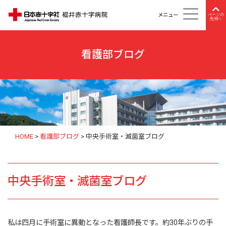
メニュー
ページの
先頭へ
看護部ブログ
HOME
>
看護部ブログ
>
中央手術室・滅菌室ブログ
中央手術室・滅菌室ブログ
私は四月に手術室に異動となった看護師長です。約30年ぶりの手